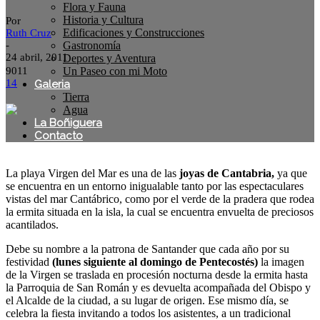
Flora y Fauna
Historia y Cultura
Por
Edificaciones y Construcciones
Ruth Cruz
-
Gastronomía
24 abril, 2011
Deportes y Aventura
9011
Un Paseo con mi Moto
14
Galeria
Tierra
Agua
La Boñiguera
Contacto
Facebook
X
Pinterest
La playa Virgen del Mar es una de las
joyas de Cantabria,
ya que
se encuentra en un entorno inigualable tanto por las espectaculares
vistas del mar Cantábrico, como por el verde de la pradera que rodea
la ermita situada en la isla, la cual se encuentra envuelta de preciosos
acantilados.
Debe su nombre a la patrona de Santander que cada año por su
festividad
(lunes siguiente al domingo de Pentecostés)
la imagen
de la Virgen se traslada en procesión nocturna desde la ermita hasta
la Parroquia de San Román y es devuelta acompañada del Obispo y
el Alcalde de la ciudad, a su lugar de origen. Ese mismo día, se
celebra la fiesta invitando a todos los asistentes, a un tradicional