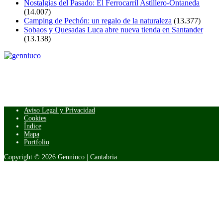
Nostalgias del Pasado: El Ferrocarril Astillero-Ontaneda
(14.007)
Camping de Pechón: un regalo de la naturaleza
(13.377)
Sobaos y Quesadas Luca abre nueva tienda en Santander
(13.138)
Aviso Legal y Privacidad
Cookies
Índice
Mapa
Portfolio
Copyright ©
2026
Genniuco | Cantabria