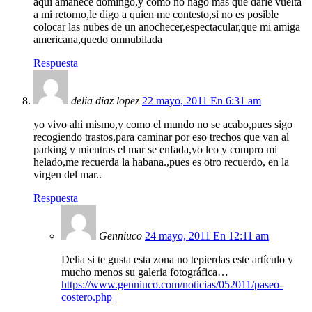
aqui amanece domingo,y como no hago mas que darle vuelta
a mi retorno,le digo a quien me contesto,si no es posible
colocar las nubes de un anochecer,espectacular,que mi amiga
americana,quedo omnubilada
Respuesta
delia diaz lopez
22 mayo, 2011 En 6:31 am
yo vivo ahi mismo,y como el mundo no se acabo,pues sigo
recogiendo trastos,para caminar por eso trechos que van al
parking y mientras el mar se enfada,yo leo y compro mi
helado,me recuerda la habana.,pues es otro recuerdo, en la
virgen del mar..
Respuesta
Genniuco
24 mayo, 2011 En 12:11 am
Delia si te gusta esta zona no tepierdas este artículo y
mucho menos su galeria fotográfica…
https://www.genniuco.com/noticias/052011/paseo-
costero.php