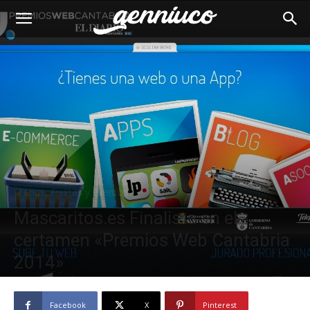
Ferias, Fiestas y Eventos
Mascaritos.es Finalista en el
certamen «Premios Web Cantabria
2014»
Por
Eugenio Alonso Cuco
-
3 diciembre, 2014
4011
0
Facebook
X
Pinterest